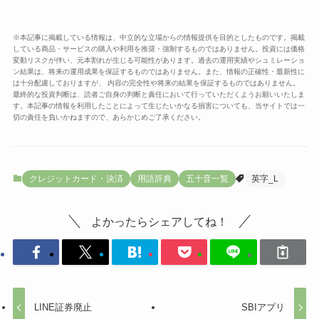
※本記事に掲載している情報は、中立的な立場からの情報提供を目的としたものです。掲載
している商品・サービスの購入や利用を推奨・強制するものではありません。投資には価格
変動リスクが伴い、元本割れが生じる可能性があります。過去の運用実績やシュミレーショ
ン結果は、将来の運用成果を保証するものではありません。また、情報の正確性・最新性に
は十分配慮しておりますが、 内容の完全性や将来の結果を保証するものではありません。
最終的な投資判断は、読者ご自身の判断と責任において行っていただくようお願いいたしま
す。本記事の情報を利用したことによって生じたいかなる損害についても、当サイトでは一
切の責任を負いかねますので、あらかじめご了承ください。
クレジットカード・決済
用語辞典
五十音一覧
英字_L
よかったらシェアしてね！
LINE証券廃止
SBIアプリ