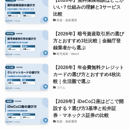
【2026年】無料保険相談はどこが
いい？仕組みの理解と3サービス
比較
投資・資産運用
【2026年】暗号資産取引所の選び
方とおすすめ3社比較｜金融庁登
録業者から選ぶ
暗号資産・Web3
【2026年】年会費無料クレジット
カードの選び方とおすすめ4枚比
較｜生活圏で選ぶ
コラム
【2026年】iDeCo口座はどこで開
設する？選び方3基準と松井証
券・マネックス証券の比較
投資・資産運用