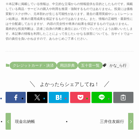
※本記事に掲載している情報は、中立的な立場からの情報提供を目的としたものです。掲載
している商品・サービスの購入や利用を推奨・強制するものではありません。投資には価格
変動リスクが伴い、元本割れが生じる可能性があります。過去の運用実績やシュミレーショ
ン結果は、将来の運用成果を保証するものではありません。また、情報の正確性・最新性に
は十分配慮しておりますが、 内容の完全性や将来の結果を保証するものではありません。
最終的な投資判断は、読者ご自身の判断と責任において行っていただくようお願いいたしま
す。本記事の情報を利用したことによって生じたいかなる損害についても、当サイトでは一
切の責任を負いかねますので、あらかじめご了承ください。
クレジットカード・決済
用語辞典
五十音一覧
かな_ら行
よかったらシェアしてね！
現金出納帳
三井住友銀行