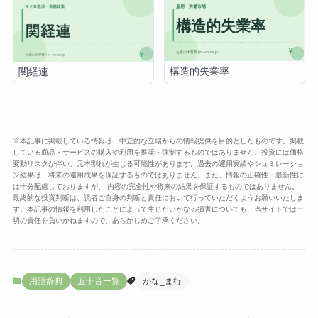
構造的失業率
関経連
※本記事に掲載している情報は、中立的な立場からの情報提供を目的としたものです。掲載
している商品・サービスの購入や利用を推奨・強制するものではありません。投資には価格
変動リスクが伴い、元本割れが生じる可能性があります。過去の運用実績やシュミレーショ
ン結果は、将来の運用成果を保証するものではありません。また、情報の正確性・最新性に
は十分配慮しておりますが、 内容の完全性や将来の結果を保証するものではありません。
最終的な投資判断は、読者ご自身の判断と責任において行っていただくようお願いいたしま
す。本記事の情報を利用したことによって生じたいかなる損害についても、当サイトでは一
切の責任を負いかねますので、あらかじめご了承ください。
用語辞典
五十音一覧
かな_ま行