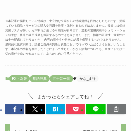
※本記事に掲載している情報は、中立的な立場からの情報提供を目的としたものです。掲載
している商品・サービスの購入や利用を推奨・強制するものではありません。投資には価格
変動リスクが伴い、元本割れが生じる可能性があります。過去の運用実績やシュミレーショ
ン結果は、将来の運用成果を保証するものではありません。また、情報の正確性・最新性に
は十分配慮しておりますが、 内容の完全性や将来の結果を保証するものではありません。
最終的な投資判断は、読者ご自身の判断と責任において行っていただくようお願いいたしま
す。本記事の情報を利用したことによって生じたいかなる損害についても、当サイトでは一
切の責任を負いかねますので、あらかじめご了承ください。
FX・為替
用語辞典
五十音一覧
かな_ま行
よかったらシェアしてね！