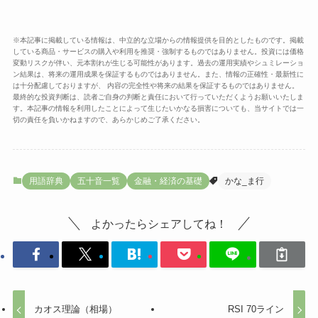
※本記事に掲載している情報は、中立的な立場からの情報提供を目的としたものです。掲載
している商品・サービスの購入や利用を推奨・強制するものではありません。投資には価格
変動リスクが伴い、元本割れが生じる可能性があります。過去の運用実績やシュミレーショ
ン結果は、将来の運用成果を保証するものではありません。また、情報の正確性・最新性に
は十分配慮しておりますが、 内容の完全性や将来の結果を保証するものではありません。
最終的な投資判断は、読者ご自身の判断と責任において行っていただくようお願いいたしま
す。本記事の情報を利用したことによって生じたいかなる損害についても、当サイトでは一
切の責任を負いかねますので、あらかじめご了承ください。
用語辞典
五十音一覧
金融・経済の基礎
かな_ま行
よかったらシェアしてね！
カオス理論（相場）
RSI 70ライン