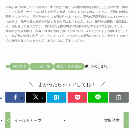
※本記事に掲載している情報は、中立的な立場からの情報提供を目的としたものです。掲載
している商品・サービスの購入や利用を推奨・強制するものではありません。投資には価格
変動リスクが伴い、元本割れが生じる可能性があります。過去の運用実績やシュミレーショ
ン結果は、将来の運用成果を保証するものではありません。また、情報の正確性・最新性に
は十分配慮しておりますが、 内容の完全性や将来の結果を保証するものではありません。
最終的な投資判断は、読者ご自身の判断と責任において行っていただくようお願いいたしま
す。本記事の情報を利用したことによって生じたいかなる損害についても、当サイトでは一
切の責任を負いかねますので、あらかじめご了承ください。
用語辞典
五十音一覧
投資・資産運用
かな_ま行
よかったらシェアしてね！
イールドカーブ
買取請求