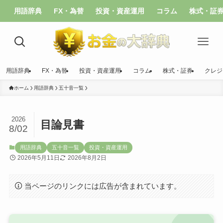
用語辞典
FX・為替
投資・資産運用
コラム
株式・証
用語辞典
FX・為替
投資・資産運用
コラム
株式・証券
クレジ
ホーム
用語辞典
五十音一覧
2026
目論見書
8/02
用語辞典
五十音一覧
投資・資産運用
2026年5月11日
2026年8月2日
当ページのリンクには広告が含まれています。