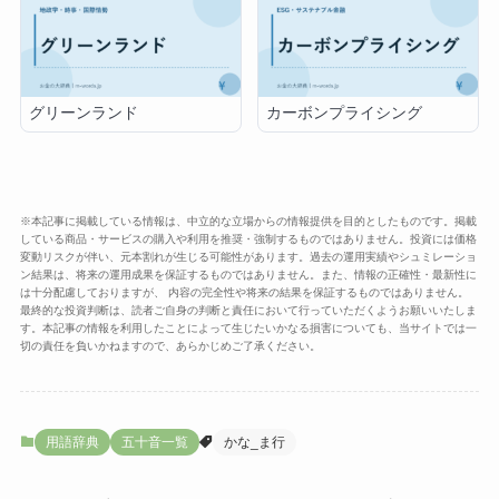
グリーンランド
カーボンプライシング
※本記事に掲載している情報は、中立的な立場からの情報提供を目的としたものです。掲載
している商品・サービスの購入や利用を推奨・強制するものではありません。投資には価格
変動リスクが伴い、元本割れが生じる可能性があります。過去の運用実績やシュミレーショ
ン結果は、将来の運用成果を保証するものではありません。また、情報の正確性・最新性に
は十分配慮しておりますが、 内容の完全性や将来の結果を保証するものではありません。
最終的な投資判断は、読者ご自身の判断と責任において行っていただくようお願いいたしま
す。本記事の情報を利用したことによって生じたいかなる損害についても、当サイトでは一
切の責任を負いかねますので、あらかじめご了承ください。
用語辞典
五十音一覧
かな_ま行