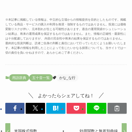
※本記事に掲載している情報は、中立的な立場からの情報提供を目的としたものです。掲載
している商品・サービスの購入や利用を推奨・強制するものではありません。投資には価格
変動リスクが伴い、元本割れが生じる可能性があります。過去の運用実績やシュミレーショ
ン結果は、将来の運用成果を保証するものではありません。また、情報の正確性・最新性に
は十分配慮しておりますが、 内容の完全性や将来の結果を保証するものではありません。
最終的な投資判断は、読者ご自身の判断と責任において行っていただくようお願いいたしま
す。本記事の情報を利用したことによって生じたいかなる損害についても、当サイトでは一
切の責任を負いかねますので、あらかじめご了承ください。
用語辞典
五十音一覧
かな_な行
よかったらシェアしてね！
米国株式指数
効用関数と無差別曲線