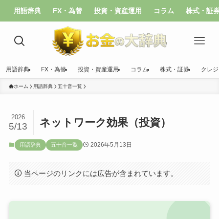
用語辞典
FX・為替
投資・資産運用
コラム
株式・証
用語辞典
FX・為替
投資・資産運用
コラム
株式・証券
クレジ
ホーム
用語辞典
五十音一覧
2026
ネットワーク効果（投資）
5/13
2026年5月13日
用語辞典
五十音一覧
当ページのリンクには広告が含まれています。