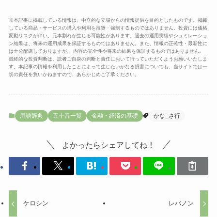
※本記事に掲載している情報は、中立的な立場からの情報提供を目的としたものです。掲載
している商品・サービスの購入や利用を推奨・強制するものではありません。投資には価格
変動リスクが伴い、元本割れが生じる可能性があります。過去の運用実績やシュミレーショ
ン結果は、将来の運用成果を保証するものではありません。また、情報の正確性・最新性に
は十分配慮しておりますが、 内容の完全性や将来の結果を保証するものではありません。
最終的な投資判断は、読者ご自身の判断と責任において行っていただくようお願いいたしま
す。本記事の情報を利用したことによって生じたいかなる損害についても、当サイトでは一
切の責任を負いかねますので、あらかじめご了承ください。
用語辞典
五十音一覧
金融・経済の基礎
かな_さ行
よかったらシェアしてね！
ケロシン
レバノン