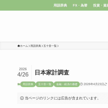
用語辞典
FX・為替
投資・資
ホーム
用語辞典
五十音一覧
2026
日本家計調査
4/26
2026年4月23日
用語辞典
五十音一覧
金融・経済の基礎
当ページのリンクには広告が含まれています。