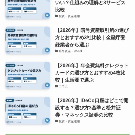
いい？仕組みの理解と3サービス
比較
投資・資産運用
【2026年】暗号資産取引所の選び
方とおすすめ3社比較｜金融庁登
録業者から選ぶ
暗号資産・Web3
【2026年】年会費無料クレジット
カードの選び方とおすすめ4枚比
較｜生活圏で選ぶ
コラム
【2026年】iDeCo口座はどこで開
設する？選び方3基準と松井証
券・マネックス証券の比較
投資・資産運用