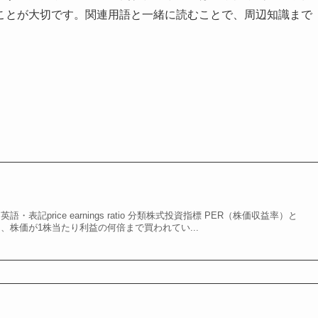
ことが大切です。関連用語と一緒に読むことで、周辺知識まで
・表記price earnings ratio 分類株式投資指標 PER（株価収益率）と
は、株価が1株当たり利益の何倍まで買われてい...