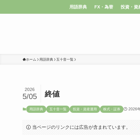
用語辞典
FX・為替
投資・資
ホーム
用語辞典
五十音一覧
2026
終値
5/05
2026
用語辞典
五十音一覧
投資・資産運用
株式・証券
当ページのリンクには広告が含まれています。