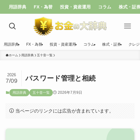
用語辞典
FX・為替
投資・資産運用
コラム
株式・証
用語辞典
FX・為替
投資・資産運用
コラム
株式・証券
クレジ
ホーム
用語辞典
五十音一覧
2026
パスワード管理と相続
7/09
2026年7月9日
用語辞典
五十音一覧
当ページのリンクには広告が含まれています。