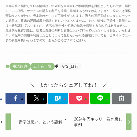
※本記事に掲載している情報は、中立的な立場からの情報提供を目的としたものです。掲載
している商品・サービスの購入や利用を推奨・強制するものではありません。投資には価格
変動リスクが伴い、元本割れが生じる可能性があります。過去の運用実績やシュミレーショ
ン結果は、将来の運用成果を保証するものではありません。また、情報の正確性・最新性に
は十分配慮しておりますが、 内容の完全性や将来の結果を保証するものではありません。
最終的な投資判断は、読者ご自身の判断と責任において行っていただくようお願いいたしま
す。本記事の情報を利用したことによって生じたいかなる損害についても、当サイトでは一
切の責任を負いかねますので、あらかじめご了承ください。
用語辞典
五十音一覧
かな_は行
よかったらシェアしてね！
2024年円キャリー巻き戻し
「赤字は悪い」という誤解
事例