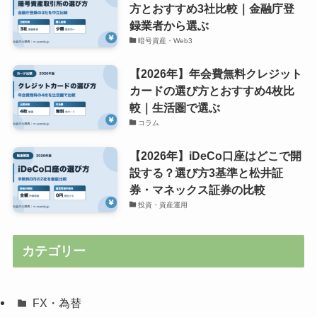
方とおすすめ3社比較｜金融庁登
録業者から選ぶ
暗号資産・Web3
【2026年】年会費無料クレジット
カードの選び方とおすすめ4枚比
較｜生活圏で選ぶ
コラム
【2026年】iDeCo口座はどこで開
設する？選び方3基準と松井証
券・マネックス証券の比較
投資・資産運用
カテゴリー
FX・為替