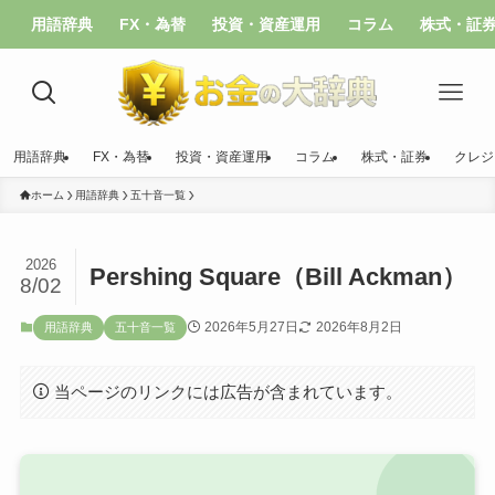
用語辞典
FX・為替
投資・資産運用
コラム
株式・証
用語辞典
FX・為替
投資・資産運用
コラム
株式・証券
クレジ
ホーム
用語辞典
五十音一覧
2026
Pershing Square（Bill Ackman）
8/02
2026年5月27日
2026年8月2日
用語辞典
五十音一覧
当ページのリンクには広告が含まれています。