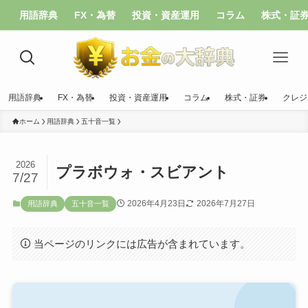
用語辞典
FX・為替
投資・資産運用
コラム
株式・証
用語辞典
FX・為替
投資・資産運用
コラム
株式・証券
クレジ
ホーム
用語辞典
五十音一覧
2026
プラボウォ・スビアント
7/27
2026年4月23日
2026年7月27日
用語辞典
五十音一覧
当ページのリンクには広告が含まれています。