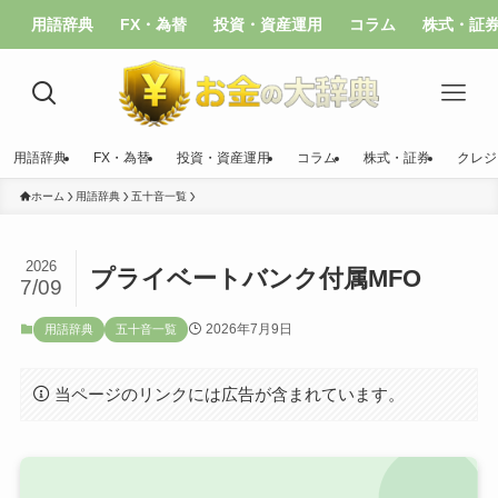
用語辞典
FX・為替
投資・資産運用
コラム
株式・証
用語辞典
FX・為替
投資・資産運用
コラム
株式・証券
クレジ
ホーム
用語辞典
五十音一覧
2026
プライベートバンク付属MFO
7/09
2026年7月9日
用語辞典
五十音一覧
当ページのリンクには広告が含まれています。