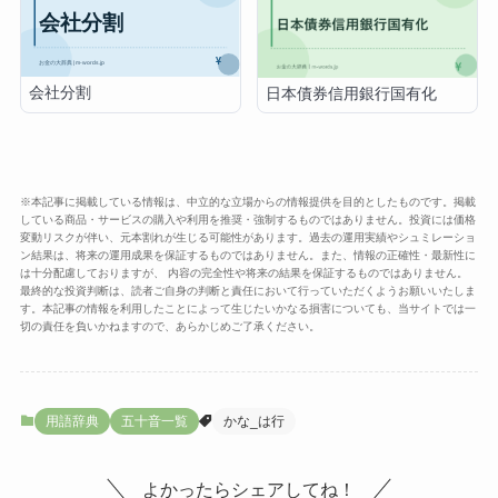
会社分割
日本債券信用銀行国有化
※本記事に掲載している情報は、中立的な立場からの情報提供を目的としたものです。掲載
している商品・サービスの購入や利用を推奨・強制するものではありません。投資には価格
変動リスクが伴い、元本割れが生じる可能性があります。過去の運用実績やシュミレーショ
ン結果は、将来の運用成果を保証するものではありません。また、情報の正確性・最新性に
は十分配慮しておりますが、 内容の完全性や将来の結果を保証するものではありません。
最終的な投資判断は、読者ご自身の判断と責任において行っていただくようお願いいたしま
す。本記事の情報を利用したことによって生じたいかなる損害についても、当サイトでは一
切の責任を負いかねますので、あらかじめご了承ください。
用語辞典
五十音一覧
かな_は行
よかったらシェアしてね！