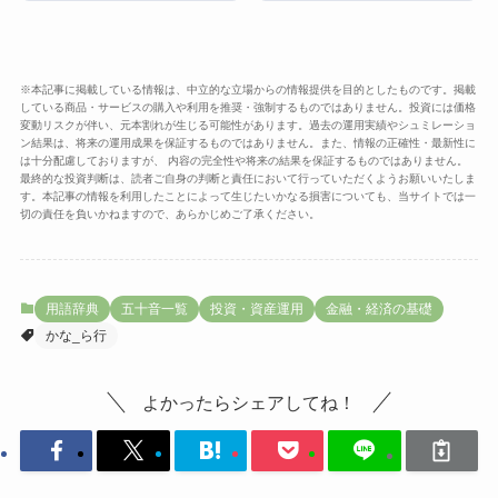
※本記事に掲載している情報は、中立的な立場からの情報提供を目的としたものです。掲載
している商品・サービスの購入や利用を推奨・強制するものではありません。投資には価格
変動リスクが伴い、元本割れが生じる可能性があります。過去の運用実績やシュミレーショ
ン結果は、将来の運用成果を保証するものではありません。また、情報の正確性・最新性に
は十分配慮しておりますが、 内容の完全性や将来の結果を保証するものではありません。
最終的な投資判断は、読者ご自身の判断と責任において行っていただくようお願いいたしま
す。本記事の情報を利用したことによって生じたいかなる損害についても、当サイトでは一
切の責任を負いかねますので、あらかじめご了承ください。
用語辞典
五十音一覧
投資・資産運用
金融・経済の基礎
かな_ら行
よかったらシェアしてね！