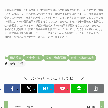
※本記事に掲載している情報は、中立的な立場からの情報提供を目的としたものです。掲載
している商品・サービスの購入や利用を推奨・強制するものではありません。投資には価格
変動リスクが伴い、元本割れが生じる可能性があります。過去の運用実績やシュミレーショ
ン結果は、将来の運用成果を保証するものではありません。また、情報の正確性・最新性に
は十分配慮しておりますが、 内容の完全性や将来の結果を保証するものではありません。
最終的な投資判断は、読者ご自身の判断と責任において行っていただくようお願いいたしま
す。本記事の情報を利用したことによって生じたいかなる損害についても、当サイトでは一
切の責任を負いかねますので、あらかじめご了承ください。
用語辞典
五十音一覧
投資・資産運用
金融・経済の基礎
かな_さ行
よかったらシェアしてね！
CO2フリー電力
RE100