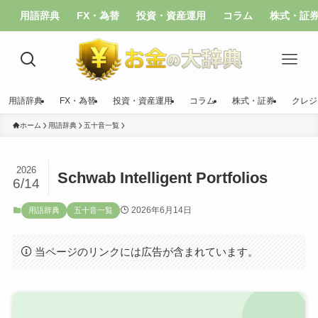
用語辞典
FX・為替
投資・資産運用
コラム
株式・証
用語辞典
FX・為替
投資・資産運用
コラム
株式・証券
クレジ
ホーム
用語辞典
五十音一覧
2026
Schwab Intelligent Portfolios
6/14
2026年6月14日
用語辞典
五十音一覧
当ページのリンクには広告が含まれています。