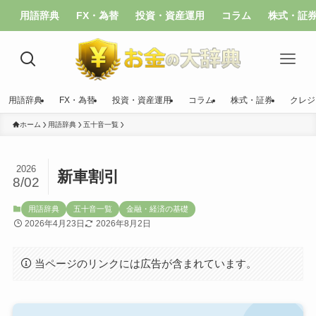
用語辞典
FX・為替
投資・資産運用
コラム
株式・証
用語辞典
FX・為替
投資・資産運用
コラム
株式・証券
クレジ
ホーム
用語辞典
五十音一覧
2026
新車割引
8/02
用語辞典
五十音一覧
金融・経済の基礎
2026年4月23日
2026年8月2日
当ページのリンクには広告が含まれています。