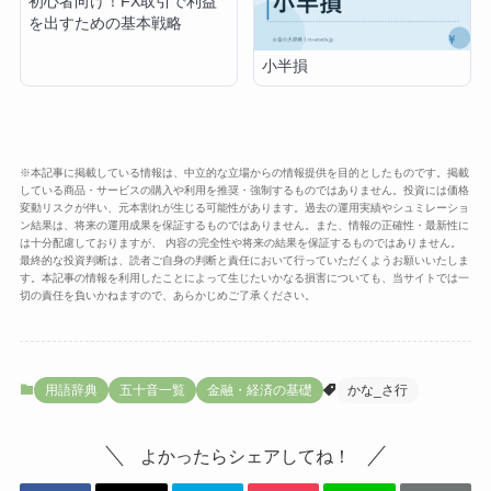
初心者向け！FX取引で利益
を出すための基本戦略
小半損
※本記事に掲載している情報は、中立的な立場からの情報提供を目的としたものです。掲載
している商品・サービスの購入や利用を推奨・強制するものではありません。投資には価格
変動リスクが伴い、元本割れが生じる可能性があります。過去の運用実績やシュミレーショ
ン結果は、将来の運用成果を保証するものではありません。また、情報の正確性・最新性に
は十分配慮しておりますが、 内容の完全性や将来の結果を保証するものではありません。
最終的な投資判断は、読者ご自身の判断と責任において行っていただくようお願いいたしま
す。本記事の情報を利用したことによって生じたいかなる損害についても、当サイトでは一
切の責任を負いかねますので、あらかじめご了承ください。
用語辞典
五十音一覧
金融・経済の基礎
かな_さ行
よかったらシェアしてね！