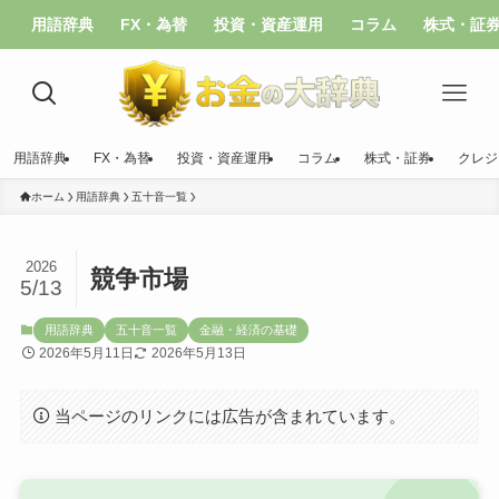
用語辞典
FX・為替
投資・資産運用
コラム
株式・証
用語辞典
FX・為替
投資・資産運用
コラム
株式・証券
クレジ
ホーム
用語辞典
五十音一覧
2026
競争市場
5/13
用語辞典
五十音一覧
金融・経済の基礎
2026年5月11日
2026年5月13日
当ページのリンクには広告が含まれています。