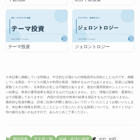
テーマ投資
ジェロントロジー
※本記事に掲載している情報は、中立的な立場からの情報提供を目的としたものです。掲載
している商品・サービスの購入や利用を推奨・強制するものではありません。投資には価格
変動リスクが伴い、元本割れが生じる可能性があります。過去の運用実績やシュミレーショ
ン結果は、将来の運用成果を保証するものではありません。また、情報の正確性・最新性に
は十分配慮しておりますが、 内容の完全性や将来の結果を保証するものではありません。
最終的な投資判断は、読者ご自身の判断と責任において行っていただくようお願いいたしま
す。本記事の情報を利用したことによって生じたいかなる損害についても、当サイトでは一
切の責任を負いかねますので、あらかじめご了承ください。
用語辞典
五十音一覧
金融・経済の基礎
かな_か行