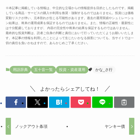
※本記事に掲載している情報は、中立的な立場からの情報提供を目的としたものです。掲載
している商品・サービスの購入や利用を推奨・強制するものではありません。投資には価格
変動リスクが伴い、元本割れが生じる可能性があります。過去の運用実績やシュミレーショ
ン結果は、将来の運用成果を保証するものではありません。また、情報の正確性・最新性に
は十分配慮しておりますが、 内容の完全性や将来の結果を保証するものではありません。
最終的な投資判断は、読者ご自身の判断と責任において行っていただくようお願いいたしま
す。本記事の情報を利用したことによって生じたいかなる損害についても、当サイトでは一
切の責任を負いかねますので、あらかじめご了承ください。
用語辞典
五十音一覧
投資・資産運用
かな_さ行
よかったらシェアしてね！
ノックアウト条項
ヤンキー債