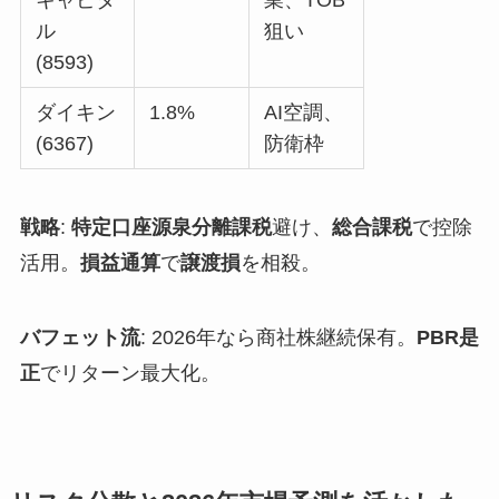
ル
狙い
(8593)
ダイキン
1.8%
AI空調、
(6367)
防衛枠
戦略
:
特定口座源泉分離課税
避け、
総合課税
で控除
活用。
損益通算
で
譲渡損
を相殺。
バフェット流
: 2026年なら商社株継続保有。
PBR是
正
でリターン最大化。