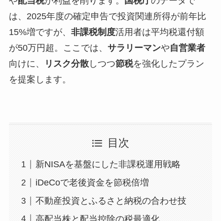
や
配当税
が利益を削ります。
国税庁
のデータで
は、2025年度の確定申告で投資関連所得が前年比
15%増ですが、
非課税制度
活用者は平均税還付額
が50万円超。ここでは、
サラリーマン
や
自営業者
向けに、
リスク分散
しつつ
節税
を強化したプラン
を提案します。
目次
新NISAを基盤にした非課税運用戦略
iDeCoで老後資金を節税倍増
不動産投資とふるさと納税の合わせ技
高配当株と配当控除の税最適化