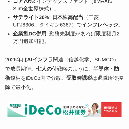
コア70%
: インデックスファンド（eMAXIS
Slim全世界株式）。
サテライト30%
:
日本株高配当
（三菱
UFJ8306、ダイキン6367）で
インフレヘッジ
。
企業型DC併用
: 勤務先制度があれば限度額月2
万円追加可能。
2026年は
AIインフラ
関連（信越化学、SUMCO）
で成長期待。
七人の侍
戦略のように、
半導体
・
防
衛
銘柄をiDeCo内で分散。
受取時課税
は退職所得控
除で最小化。