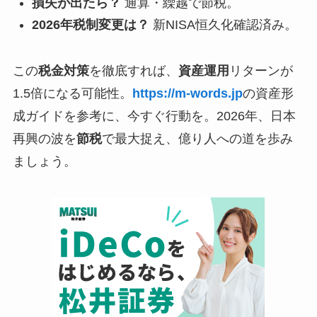
損失が出たら？
通算・繰越で節税。
2026年税制変更は？
新NISA恒久化確認済み。
この
税金対策
を徹底すれば、
資産運用
リターンが
1.5倍になる可能性。
https://m-words.jp
の資産形
成ガイドを参考に、今すぐ行動を。2026年、日本
再興の波を
節税
で最大捉え、億り人への道を歩み
ましょう。