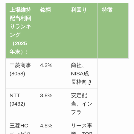
上場維持
銘柄
利回り
特徴
配当利回
りランキ
ング
（2025
年末）:
三菱商事
4.2%
商社、
(8058)
NISA成
長枠向き
NTT
3.8%
安定配
(9432)
当、イン
フラ
三菱HC
4.5%
リース事
キャピタ
業、TOB