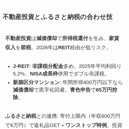
不動産投資とふるさと納税の合わせ技
不動産投資
は
減価償却
で
所得税還付
を生み、
家賃
収入
を
節税
。2026年は
REIT
経由が低リスク。
J-REIT
:
非課税分配金
多め。2025年平均利回り
5.2%、
NISA成長枠
併用でダブル非課税。
新築区分マンション
: 年間所得400万円以下なら
減価償却
で黒字化回避。
青色申告
で
65万円控
除
。
ふるさと納税
との連携: 寄付上限内（年収600万円
で6万円）で返礼品GET＋
ワンストップ特例
。投資