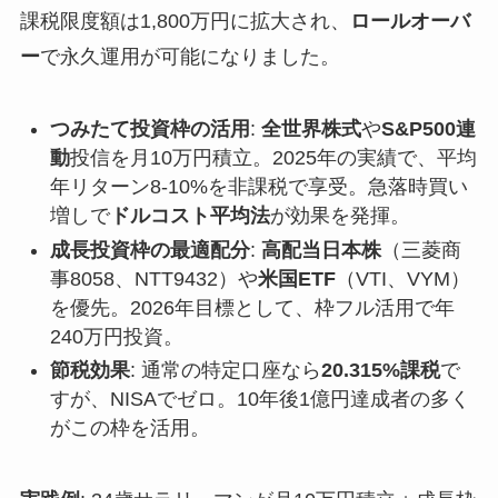
課税限度額は1,800万円に拡大され、
ロールオーバ
ー
で永久運用が可能になりました。
つみたて投資枠の活用
:
全世界株式
や
S&P500連
動
投信を月10万円積立。2025年の実績で、平均
年リターン8-10%を非課税で享受。急落時買い
増しで
ドルコスト平均法
が効果を発揮。
成長投資枠の最適配分
:
高配当日本株
（三菱商
事8058、NTT9432）や
米国ETF
（VTI、VYM）
を優先。2026年目標として、枠フル活用で年
240万円投資。
節税効果
: 通常の特定口座なら
20.315%課税
で
すが、NISAでゼロ。10年後1億円達成者の多く
がこの枠を活用。