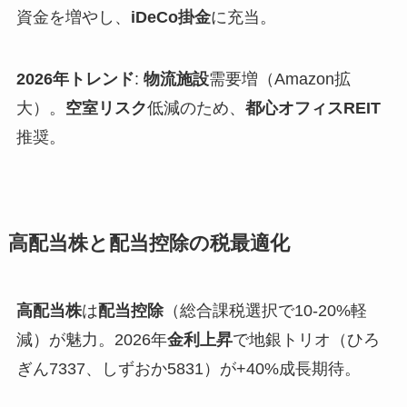
資金を増やし、
iDeCo掛金
に充当。
2026年トレンド
:
物流施設
需要増（Amazon拡
大）。
空室リスク
低減のため、
都心オフィスREIT
推奨。
高配当株と配当控除の税最適化
高配当株
は
配当控除
（総合課税選択で10-20%軽
減）が魅力。2026年
金利上昇
で地銀トリオ（ひろ
ぎん7337、しずおか5831）が+40%成長期待。