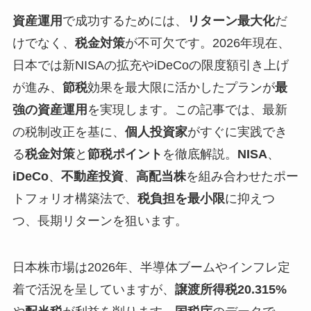
資産運用
で成功するためには、
リターン最大化
だ
けでなく、
税金対策
が不可欠です。2026年現在、
日本では新NISAの拡充やiDeCoの限度額引き上げ
が進み、
節税
効果を最大限に活かしたプランが
最
強の資産運用
を実現します。この記事では、最新
の税制改正を基に、
個人投資家
がすぐに実践でき
る
税金対策
と
節税ポイント
を徹底解説。
NISA
、
iDeCo
、
不動産投資
、
高配当株
を組み合わせたポー
トフォリオ構築法で、
税負担を最小限
に抑えつ
つ、長期リターンを狙います。
日本株市場は2026年、半導体ブームやインフレ定
着で活況を呈していますが、
譲渡所得税20.315%