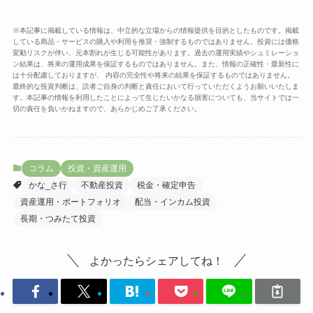
※本記事に掲載している情報は、中立的な立場からの情報提供を目的としたものです。掲載
している商品・サービスの購入や利用を推奨・強制するものではありません。投資には価格
変動リスクが伴い、元本割れが生じる可能性があります。過去の運用実績やシュミレーショ
ン結果は、将来の運用成果を保証するものではありません。また、情報の正確性・最新性に
は十分配慮しておりますが、 内容の完全性や将来の結果を保証するものではありません。
最終的な投資判断は、読者ご自身の判断と責任において行っていただくようお願いいたしま
す。本記事の情報を利用したことによって生じたいかなる損害についても、当サイトでは一
切の責任を負いかねますので、あらかじめご了承ください。
コラム
投資・資産運用
かな_さ行
不動産投資
税金・確定申告
資産運用・ポートフォリオ
配当・インカム投資
長期・つみたて投資
よかったらシェアしてね！