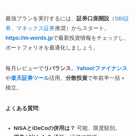
最強プランを実行するには、
証券口座開設
（
SBI証
券
、
マネックス証券
推奨）からスタート。
https://m-words.jp
で最新投資情報をチェックし、
ポートフォリオを最適化しましょう。
毎月レビューで
リバランス
。
Yahoo!ファイナンス
や
楽天証券ツール
活用。
分散投資
で年前半一括＋
積立。
よくある質問
:
NISAとiDeCoの併用は？
可能、限度額別。