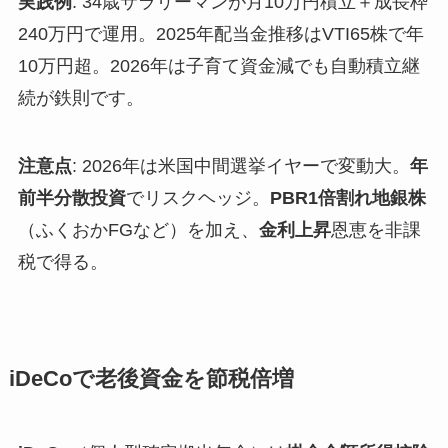
実践例
: 34歳サラリーマンが月10万円積立＋成長枠
240万円で運用。2025年配当金推移はVTI65株で年
10万円超。2026年は子育て資金減でも自動積立継
続が鉄則です。
注意点
: 2026年は米国中間選挙イヤーで変動大。
年
前半分散投資
でリスクヘッジ。
PBR1倍割れ地銀株
（ふくおかFGなど）を加え、
金利上昇
恩恵を非課
税で得る。
iDeCoで老後資金を節税倍増