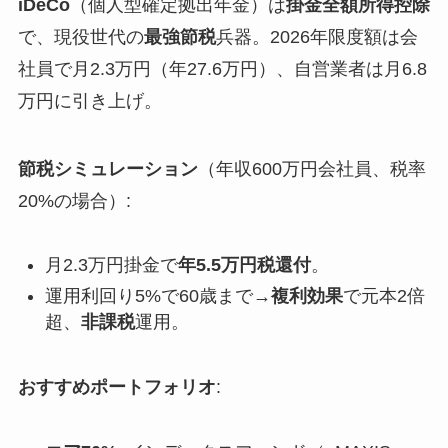
iDeCo
（個人型確定拠出年金）は
掛金全額所得控除
で、現役世代の
最強節税
兵器。2026年限度額は会
社員で月2.3万円（年27.6万円）、自営業者は月6.8
万円に引き上げ。
節税シミュレーション
（年収600万円会社員、税率
20%の場合）:
月2.3万円掛金で
年5.5万円税還付
。
運用利回り5%で60歳まで→
複利効果
で元本2倍
超、
非課税
運用。
おすすめポートフォリオ
: