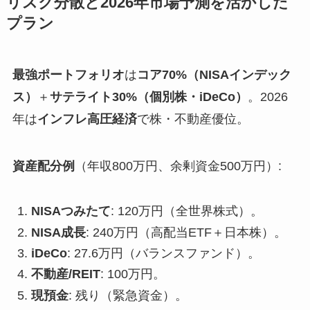
リスク分散と2026年市場予測を活かした
プラン
最強ポートフォリオ
は
コア70%（NISAインデック
ス）
＋
サテライト30%（個別株・iDeCo）
。2026
年は
インフレ高圧経済
で株・不動産優位。
資産配分例
（年収800万円、余剰資金500万円）:
NISAつみたて
: 120万円（全世界株式）。
NISA成長
: 240万円（高配当ETF＋日本株）。
iDeCo
: 27.6万円（バランスファンド）。
不動産/REIT
: 100万円。
現預金
: 残り（緊急資金）。