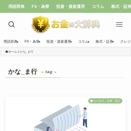
用語辞典
FX・為替
投資・資産運用
コラム
株式・証
用語辞典
FX・為替
投資・資産運用
コラム
株式・証券
クレジ
ホーム
かな_ま行
かな_ま行
– tag –
ビジネス・企業・会計