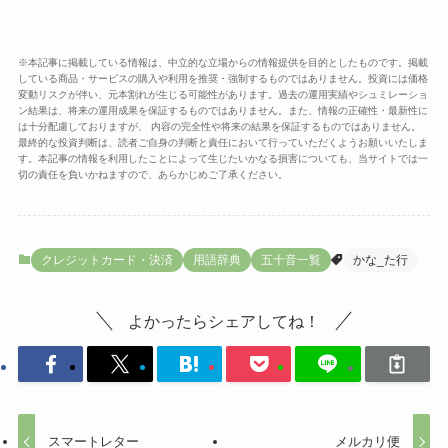
※本記事に掲載している情報は、中立的な立場からの情報提供を目的としたものです。掲載
している商品・サービスの購入や利用を推奨・強制するものではありません。投資には価格
変動リスクが伴い、元本割れが生じる可能性があります。過去の運用実績やシュミレーショ
ン結果は、将来の運用成果を保証するものではありません。また、情報の正確性・最新性に
は十分配慮しておりますが、 内容の完全性や将来の結果を保証するものではありません。
最終的な投資判断は、読者ご自身の判断と責任において行っていただくようお願いいたしま
す。本記事の情報を利用したことによって生じたいかなる損害についても、当サイトでは一
切の責任を負いかねますので、あらかじめご了承ください。
クレジットカード・決済
用語辞典
五十音一覧
かな_た行
よかったらシェアしてね！
スマートレター
メルカリ便