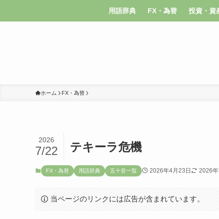
用語辞典
FX・為替
投資・資
ホーム
FX・為替
2026
テキーラ危機
7/22
2026年4月23日
2026
FX・為替
用語辞典
五十音一覧
当ページのリンクには広告が含まれています。