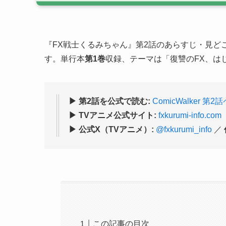
『FX戦士くるみちゃん』第2話のあらすじ・見ど
す。単行本
第1巻
収録、テーマは「復讐のFX、はじま
▶ 第2話を公式で読む:
ComicWalker 第
▶ TVアニメ公式サイト:
fxkurumi-info.com
▶ 公式X（TVアニメ）:
@fxkurumi_info
／
この記事の目次