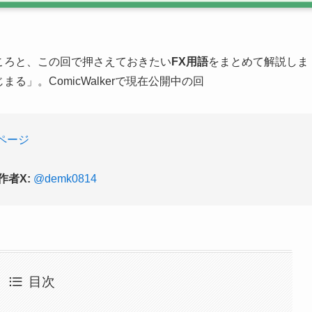
ころと、この回で押さえておきたい
FX用語
をまとめて解説しま
る」。ComicWalkerで現在公開中の回
2話ページ
作者X:
@demk0814
目次