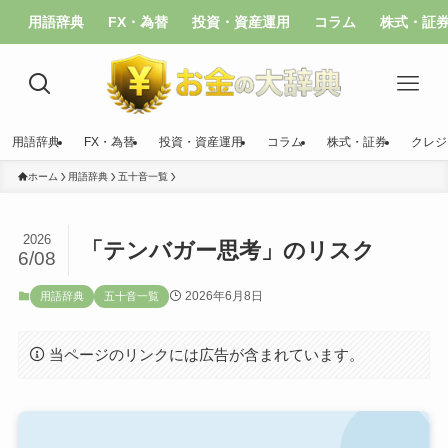
用語辞典
FX・為替
投資・資産運用
コラム
株式・証
用語辞典
FX・為替
投資・資産運用
コラム
株式・証券
クレジ
ホーム
用語辞典
五十音一覧
2026
「テンバガー思考」のリスク
6/08
2026年6月8日
用語辞典
五十音一覧
当ページのリンクには広告が含まれています。