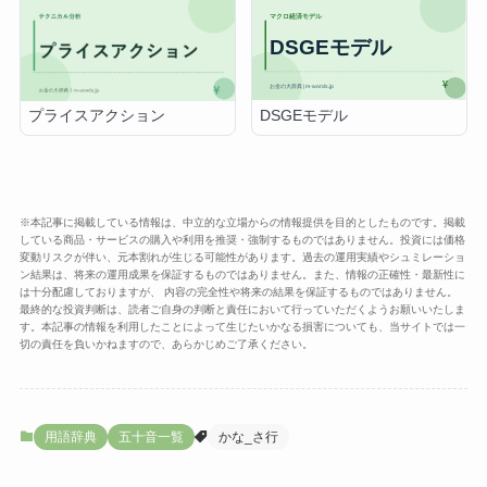
DSGEモデル
プライスアクション
※本記事に掲載している情報は、中立的な立場からの情報提供を目的としたものです。掲載
している商品・サービスの購入や利用を推奨・強制するものではありません。投資には価格
変動リスクが伴い、元本割れが生じる可能性があります。過去の運用実績やシュミレーショ
ン結果は、将来の運用成果を保証するものではありません。また、情報の正確性・最新性に
は十分配慮しておりますが、 内容の完全性や将来の結果を保証するものではありません。
最終的な投資判断は、読者ご自身の判断と責任において行っていただくようお願いいたしま
す。本記事の情報を利用したことによって生じたいかなる損害についても、当サイトでは一
切の責任を負いかねますので、あらかじめご了承ください。
用語辞典
五十音一覧
かな_さ行