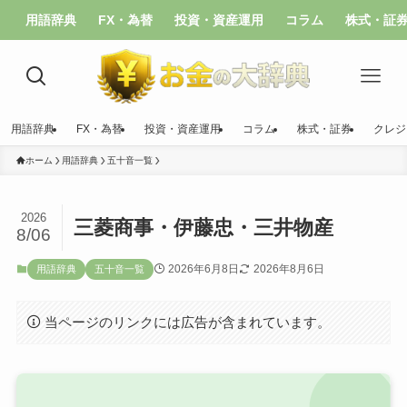
用語辞典
FX・為替
投資・資産運用
コラム
株式・証
用語辞典
FX・為替
投資・資産運用
コラム
株式・証券
クレジ
ホーム
用語辞典
五十音一覧
2026
三菱商事・伊藤忠・三井物産
8/06
2026年6月8日
2026年8月6日
用語辞典
五十音一覧
当ページのリンクには広告が含まれています。