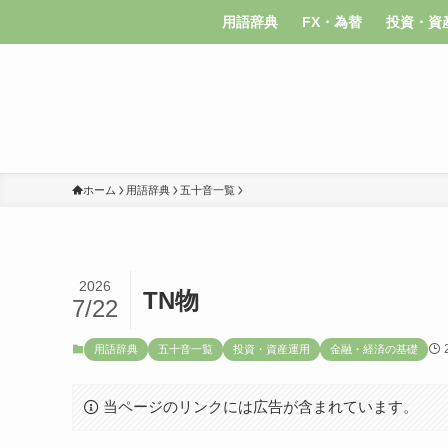
用語辞典
FX・為替
投資・資
ホーム
用語辞典
五十音一覧
2026
TN物
7/22
用語辞典
五十音一覧
投資・資産運用
金融・経済の基礎
当ページのリンクには広告が含まれています。