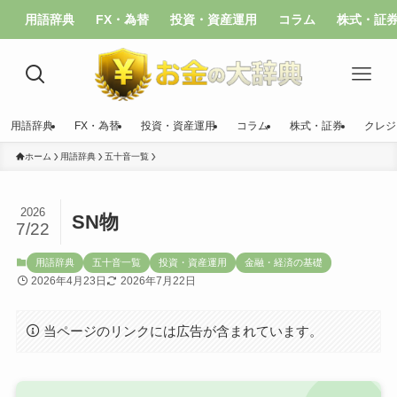
用語辞典
FX・為替
投資・資産運用
コラム
株式・証
用語辞典
FX・為替
投資・資産運用
コラム
株式・証券
クレジ
ホーム
用語辞典
五十音一覧
2026
SN物
7/22
用語辞典
五十音一覧
投資・資産運用
金融・経済の基礎
2026年4月23日
2026年7月22日
当ページのリンクには広告が含まれています。