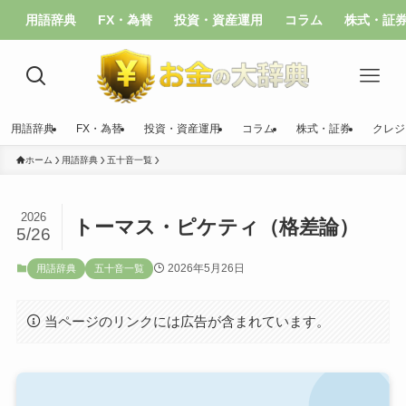
用語辞典
FX・為替
投資・資産運用
コラム
株式・証
用語辞典
FX・為替
投資・資産運用
コラム
株式・証券
クレジ
ホーム
用語辞典
五十音一覧
2026
トーマス・ピケティ（格差論）
5/26
2026年5月26日
用語辞典
五十音一覧
当ページのリンクには広告が含まれています。