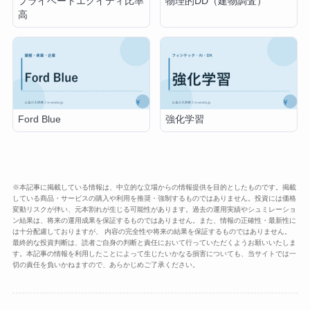
プライベートエクイティ比率
物理的DD（建物調査）
高
Ford Blue
強化学習
※本記事に掲載している情報は、中立的な立場からの情報提供を目的としたものです。掲載
している商品・サービスの購入や利用を推奨・強制するものではありません。投資には価格
変動リスクが伴い、元本割れが生じる可能性があります。過去の運用実績やシュミレーショ
ン結果は、将来の運用成果を保証するものではありません。また、情報の正確性・最新性に
は十分配慮しておりますが、 内容の完全性や将来の結果を保証するものではありません。
最終的な投資判断は、読者ご自身の判断と責任において行っていただくようお願いいたしま
す。本記事の情報を利用したことによって生じたいかなる損害についても、当サイトでは一
切の責任を負いかねますので、あらかじめご了承ください。