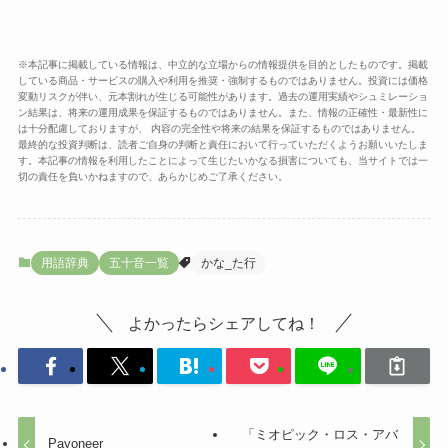
※本記事に掲載している情報は、中立的な立場からの情報提供を目的としたものです。掲載
している商品・サービスの購入や利用を推奨・強制するものではありません。投資には価格
変動リスクが伴い、元本割れが生じる可能性があります。過去の運用実績やシュミレーショ
ン結果は、将来の運用成果を保証するものではありません。また、情報の正確性・最新性に
は十分配慮しておりますが、 内容の完全性や将来の結果を保証するものではありません。
最終的な投資判断は、読者ご自身の判断と責任において行っていただくようお願いいたしま
す。本記事の情報を利用したことによって生じたいかなる損害についても、当サイトでは一
切の責任を負いかねますので、あらかじめご了承ください。
用語辞典
五十音一覧
かな_た行
よかったらシェアしてね！
「ミオピック・ロス・アバ
Payoneer