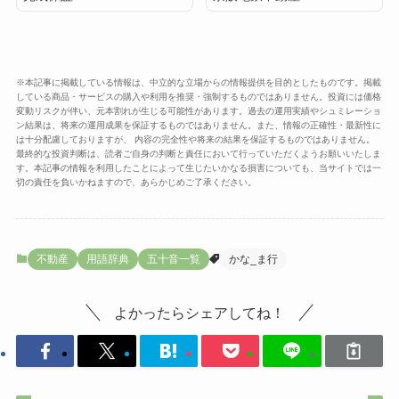
※本記事に掲載している情報は、中立的な立場からの情報提供を目的としたものです。掲載
している商品・サービスの購入や利用を推奨・強制するものではありません。投資には価格
変動リスクが伴い、元本割れが生じる可能性があります。過去の運用実績やシュミレーショ
ン結果は、将来の運用成果を保証するものではありません。また、情報の正確性・最新性に
は十分配慮しておりますが、 内容の完全性や将来の結果を保証するものではありません。
最終的な投資判断は、読者ご自身の判断と責任において行っていただくようお願いいたしま
す。本記事の情報を利用したことによって生じたいかなる損害についても、当サイトでは一
切の責任を負いかねますので、あらかじめご了承ください。
不動産
用語辞典
五十音一覧
かな_ま行
よかったらシェアしてね！