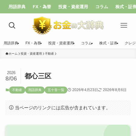
用語辞典
FX・為替
投資・資産運用
コラム
株式・証
用語辞典
FX・為替
投資・資産運用
コラム
株式・証券
クレジ
ホーム
投資・資産運用
不動産
2026
都心三区
8/06
2026年4月23日
2026年8月6日
不動産
用語辞典
五十音一覧
当ページのリンクには広告が含まれています。