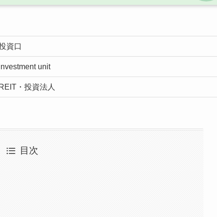
投資口
investment unit
REIT・投資法人
目次