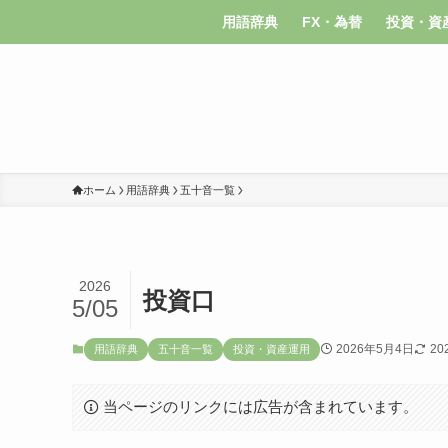
用語辞典
FX・為替
投資・資
ホーム
用語辞典
五十音一覧
2026
投資口
5/05
2026年5月4日
20
用語辞典
五十音一覧
投資・資産運用
当ページのリンクには広告が含まれています。