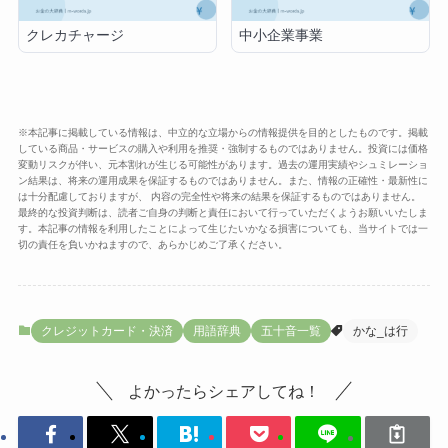
クレカチャージ
中小企業事業
※本記事に掲載している情報は、中立的な立場からの情報提供を目的としたものです。掲載
している商品・サービスの購入や利用を推奨・強制するものではありません。投資には価格
変動リスクが伴い、元本割れが生じる可能性があります。過去の運用実績やシュミレーショ
ン結果は、将来の運用成果を保証するものではありません。また、情報の正確性・最新性に
は十分配慮しておりますが、 内容の完全性や将来の結果を保証するものではありません。
最終的な投資判断は、読者ご自身の判断と責任において行っていただくようお願いいたしま
す。本記事の情報を利用したことによって生じたいかなる損害についても、当サイトでは一
切の責任を負いかねますので、あらかじめご了承ください。
クレジットカード・決済
用語辞典
五十音一覧
かな_は行
よかったらシェアしてね！