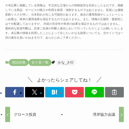
※本記事に掲載している情報は、中立的な立場からの情報提供を目的としたものです。掲載
している商品・サービスの購入や利用を推奨・強制するものではありません。投資には価格
変動リスクが伴い、元本割れが生じる可能性があります。過去の運用実績やシュミレーショ
ン結果は、将来の運用成果を保証するものではありません。また、情報の正確性・最新性に
は十分配慮しておりますが、 内容の完全性や将来の結果を保証するものではありません。
最終的な投資判断は、読者ご自身の判断と責任において行っていただくようお願いいたしま
す。本記事の情報を利用したことによって生じたいかなる損害についても、当サイトでは一
切の責任を負いかねますので、あらかじめご了承ください。
用語辞典
五十音一覧
かな_さ行
よかったらシェアしてね！
グロース投資
湾岸協力会議