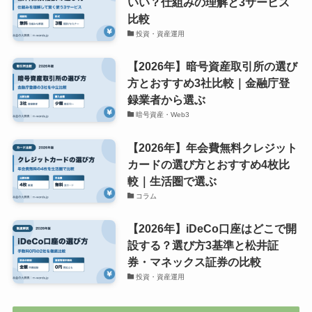
いい？仕組みの理解と3サービス
比較
投資・資産運用
【2026年】暗号資産取引所の選び
方とおすすめ3社比較｜金融庁登
録業者から選ぶ
暗号資産・Web3
【2026年】年会費無料クレジット
カードの選び方とおすすめ4枚比
較｜生活圏で選ぶ
コラム
【2026年】iDeCo口座はどこで開
設する？選び方3基準と松井証
券・マネックス証券の比較
投資・資産運用