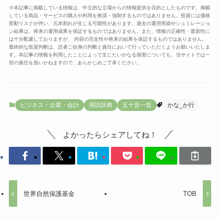
※本記事に掲載している情報は、中立的な立場からの情報提供を目的としたものです。掲載
している商品・サービスの購入や利用を推奨・強制するものではありません。投資には価格
変動リスクが伴い、元本割れが生じる可能性があります。過去の運用実績やシュミレーショ
ン結果は、将来の運用成果を保証するものではありません。また、情報の正確性・最新性に
は十分配慮しておりますが、 内容の完全性や将来の結果を保証するものではありません。
最終的な投資判断は、読者ご自身の判断と責任において行っていただくようお願いいたしま
す。本記事の情報を利用したことによって生じたいかなる損害についても、当サイトでは一
切の責任を負いかねますので、あらかじめご了承ください。
ビジネス・企業・会計
用語辞典
五十音一覧
かな_か行
よかったらシェアしてね！
世界自然保護基金
TOB