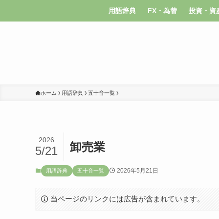
用語辞典
FX・為替
投資・資
ホーム
用語辞典
五十音一覧
2026
卸売業
5/21
2026年5月21日
用語辞典
五十音一覧
当ページのリンクには広告が含まれています。