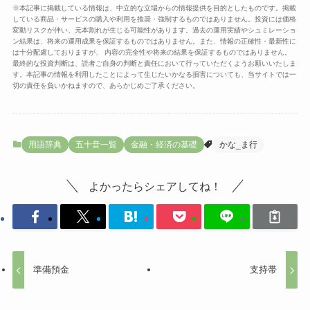
※本記事に掲載している情報は、中立的な立場からの情報提供を目的としたものです。掲載
している商品・サービスの購入や利用を推奨・強制するものではありません。投資には価格
変動リスクが伴い、元本割れが生じる可能性があります。過去の運用実績やシュミレーショ
ン結果は、将来の運用成果を保証するものではありません。また、情報の正確性・最新性に
は十分配慮しておりますが、 内容の完全性や将来の結果を保証するものではありません。
最終的な投資判断は、読者ご自身の判断と責任において行っていただくようお願いいたしま
す。本記事の情報を利用したことによって生じたいかなる損害についても、当サイトでは一
切の責任を負いかねますので、あらかじめご了承ください。
用語辞典
五十音一覧
金融・経済の基礎
かな_ま行
よかったらシェアしてね！
準備預金
支持帯