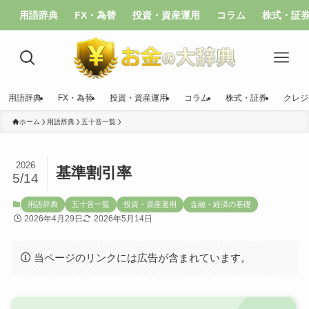
用語辞典
FX・為替
投資・資産運用
コラム
株式・証
用語辞典
FX・為替
投資・資産運用
コラム
株式・証券
クレジ
ホーム
用語辞典
五十音一覧
2026
基準割引率
5/14
用語辞典
五十音一覧
投資・資産運用
金融・経済の基礎
2026年4月29日
2026年5月14日
当ページのリンクには広告が含まれています。