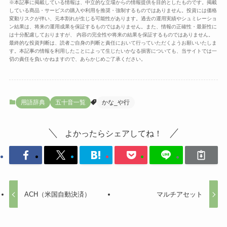
※本記事に掲載している情報は、中立的な立場からの情報提供を目的としたものです。掲載
している商品・サービスの購入や利用を推奨・強制するものではありません。投資には価格
変動リスクが伴い、元本割れが生じる可能性があります。過去の運用実績やシュミレーショ
ン結果は、将来の運用成果を保証するものではありません。また、情報の正確性・最新性に
は十分配慮しておりますが、 内容の完全性や将来の結果を保証するものではありません。
最終的な投資判断は、読者ご自身の判断と責任において行っていただくようお願いいたしま
す。本記事の情報を利用したことによって生じたいかなる損害についても、当サイトでは一
切の責任を負いかねますので、あらかじめご了承ください。
用語辞典
五十音一覧
かな_や行
よかったらシェアしてね！
ACH（米国自動決済）
マルチアセット