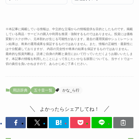
※本記事に掲載している情報は、中立的な立場からの情報提供を目的としたものです。掲載
している商品・サービスの購入や利用を推奨・強制するものではありません。投資には価格
変動リスクが伴い、元本割れが生じる可能性があります。過去の運用実績やシュミレーショ
ン結果は、将来の運用成果を保証するものではありません。また、情報の正確性・最新性に
は十分配慮しておりますが、 内容の完全性や将来の結果を保証するものではありません。
最終的な投資判断は、読者ご自身の判断と責任において行っていただくようお願いいたしま
す。本記事の情報を利用したことによって生じたいかなる損害についても、当サイトでは一
切の責任を負いかねますので、あらかじめご了承ください。
用語辞典
五十音一覧
かな_ら行
よかったらシェアしてね！