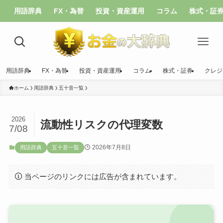
用語辞典
FX・為替
投資・資産運用
コラム
株式・証
用語辞典
FX・為替
投資・資産運用
コラム
株式・証券
クレジ
ホーム
用語辞典
五十音一覧
2026
流動性リスクの代理変数
7/08
2026年7月8日
用語辞典
五十音一覧
当ページのリンクには広告が含まれています。