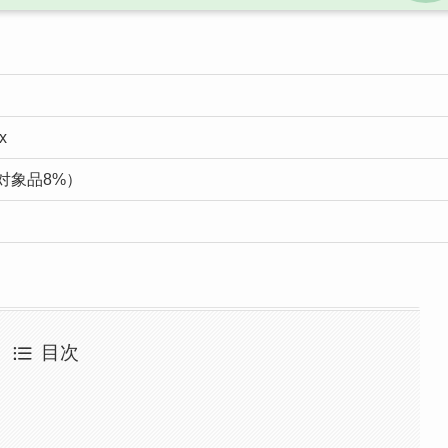
x
対象品8%）
目次