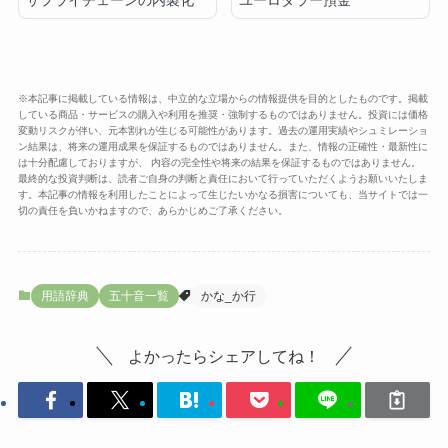
サプライチェーンの内製化
ユーロダラー預金
※本記事に掲載している情報は、中立的な立場からの情報提供を目的としたものです。掲載
している商品・サービスの購入や利用を推奨・強制するものではありません。投資には価格
変動リスクが伴い、元本割れが生じる可能性があります。過去の運用実績やシュミレーショ
ン結果は、将来の運用成果を保証するものではありません。また、情報の正確性・最新性に
は十分配慮しておりますが、 内容の完全性や将来の結果を保証するものではありません。
最終的な投資判断は、読者ご自身の判断と責任において行っていただくようお願いいたしま
す。本記事の情報を利用したことによって生じたいかなる損害についても、当サイトでは一
切の責任を負いかねますので、あらかじめご了承ください。
用語辞典
五十音一覧
かな_か行
よかったらシェアしてね！