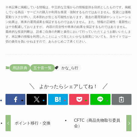
※本記事に掲載している情報は、中立的な立場からの情報提供を目的としたものです。掲載
している商品・サービスの購入や利用を推奨・強制するものではありません。投資には価格
変動リスクが伴い、元本割れが生じる可能性があります。過去の運用実績やシュミレーショ
ン結果は、将来の運用成果を保証するものではありません。また、情報の正確性・最新性に
は十分配慮しておりますが、 内容の完全性や将来の結果を保証するものではありません。
最終的な投資判断は、読者ご自身の判断と責任において行っていただくようお願いいたしま
す。本記事の情報を利用したことによって生じたいかなる損害についても、当サイトでは一
切の責任を負いかねますので、あらかじめご了承ください。
用語辞典
五十音一覧
かな_ら行
よかったらシェアしてね！
CFTC（商品先物取引委員
ポイント移行・交換
会）