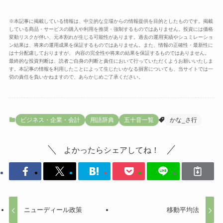
※本記事に掲載している情報は、中立的な立場からの情報提供を目的としたものです。掲載
している商品・サービスの購入や利用を推奨・強制するものではありません。投資には価格
変動リスクが伴い、元本割れが生じる可能性があります。過去の運用実績やシュミレーショ
ン結果は、将来の運用成果を保証するものではありません。また、情報の正確性・最新性に
は十分配慮しておりますが、 内容の完全性や将来の結果を保証するものではありません。
最終的な投資判断は、読者ご自身の判断と責任において行っていただくようお願いいたしま
す。本記事の情報を利用したことによって生じたいかなる損害についても、当サイトでは一
切の責任を負いかねますので、あらかじめご了承ください。
ビジネス・企業・会計
用語辞典
五十音一覧
かな_さ行
よかったらシェアしてね！
ニューディール政策
移動平均法