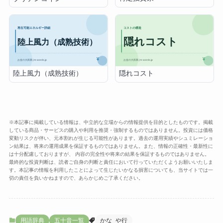
陸上風力（成熟技術）
隠れコスト
※本記事に掲載している情報は、中立的な立場からの情報提供を目的としたものです。掲載
している商品・サービスの購入や利用を推奨・強制するものではありません。投資には価格
変動リスクが伴い、元本割れが生じる可能性があります。過去の運用実績やシュミレーショ
ン結果は、将来の運用成果を保証するものではありません。また、情報の正確性・最新性に
は十分配慮しておりますが、 内容の完全性や将来の結果を保証するものではありません。
最終的な投資判断は、読者ご自身の判断と責任において行っていただくようお願いいたしま
す。本記事の情報を利用したことによって生じたいかなる損害についても、当サイトでは一
切の責任を負いかねますので、あらかじめご了承ください。
用語辞典
五十音一覧
かな_や行