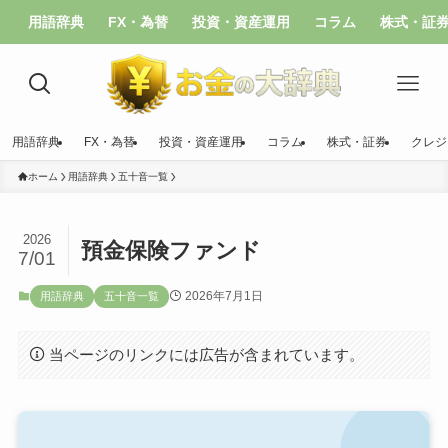
用語辞典
FX・為替
投資・資産運用
コラム
株式・証
用語辞典
FX・為替
投資・資産運用
コラム
株式・証券
クレジ
ホーム
用語辞典
五十音一覧
2026
預金保険ファンド
7/01
2026年7月1日
用語辞典
五十音一覧
当ページのリンクには広告が含まれています。