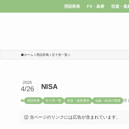
用語辞典
FX・為替
投資・資
ホーム
用語辞典
五十音一覧
2026
NISA
4/26
用語辞典
五十音一覧
投資・資産運用
金融・経済の基礎
当ページのリンクには広告が含まれています。